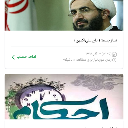
نماز جمعه (حاج علی اکبری)
(14:46) 13 آذر 1398
ادامه مطلب
زمان موردنیاز برای مطالعه :0دقیقه