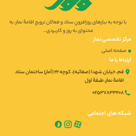
با توجه به نیازهای روزافزونِ ستاد و فعالان ترویج اقامۀ نماز، به
محتوای به روز و کاربردی...
مرکز تخصصی نماز
صفحه اصلی
ارتباط با ما
قم، خیابان شهدا (صفائیه)، کوچه ۲۲ (آمار) ساختمان ستاد
اقامۀ نماز، طبقۀ اول
02537833208
شبکه های اجتماعی