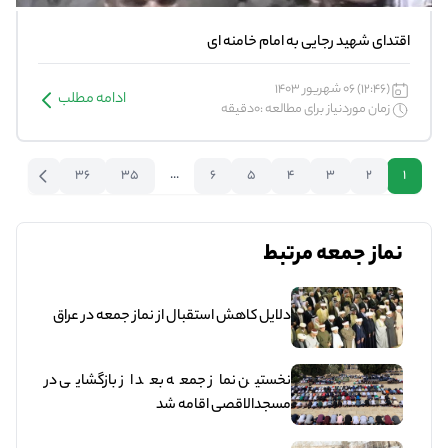
اقتدای شهید رجایی به امام خامنه ای
(12:46) 06 شهریور 1403
ادامه مطلب
زمان موردنیاز برای مطالعه :0دقیقه
36
35
...
6
5
4
3
2
1
نماز جمعه مرتبط
دلایل کاهش استقبال از نماز جمعه در عراق
نخستین نماز جمعه بعد از بازگشایی در
مسجدالاقصی اقامه شد