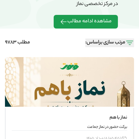
در مرکز تخصصی نماز
در مرکز تخ
مشاهده ادامه مطالب
مشاهده 
مرتب سازی براساس:
مطلب 9783
نماز با هم
برکت حضور در نماز جماعت
(05:45) 18 مرداد 1405