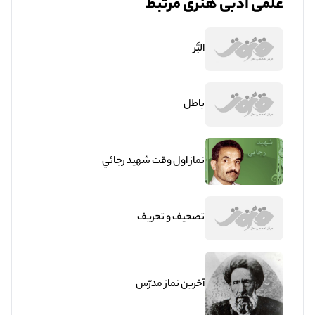
علمی ادبی هنری مرتبط
البَّر
باطل
نماز اول وقت شهيد رجائي
تصحیف و تحریف
آخرين نماز مدرّس