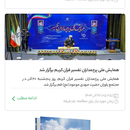
همایش ملی پرچمداران تفسیر قرآن کریم برگزار شد
همایش ملی پرچمداران تفسیر قرآن کریم، روز پنجشنبه ۲۰ آذر، در
مجتمع یاوران حضرت مهدی موعود(عج) قم برگزار شد.
(05:25) 22 آذر 1404
ادامه مطلب
زمان موردنیاز برای مطالعه :5دقیقه