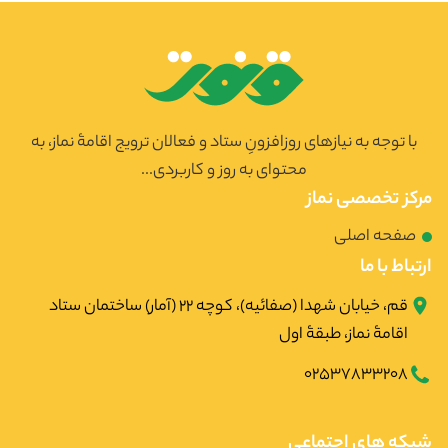
با توجه به نیازهای روزافزونِ ستاد و فعالان ترویج اقامۀ نماز، به
محتوای به روز و کاربردی...
مرکز تخصصی نماز
صفحه اصلی
ارتباط با ما
قم، خیابان شهدا (صفائیه)، کوچه ۲۲ (آمار) ساختمان ستاد
اقامۀ نماز، طبقۀ اول
02537833208
شبکه های اجتماعی