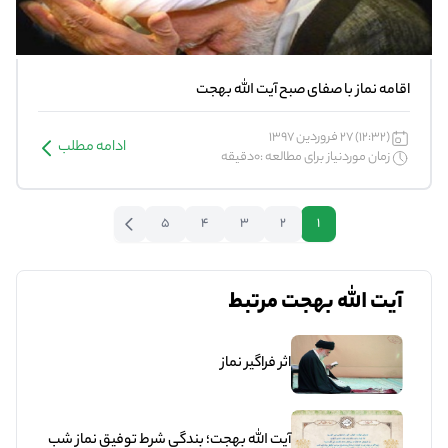
اقامه نماز با صفای صبح آیت الله بهجت
(12:32) 27 فروردین 1397
ادامه مطلب
زمان موردنیاز برای مطالعه :0دقیقه
5
4
3
2
1
آیت الله بهجت مرتبط
اثر فراگير نماز
آیت الله بهجت؛ بندگی شرط توفیق نماز شب