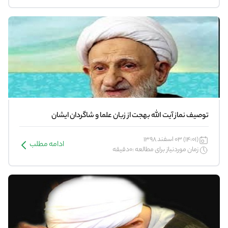
توصیف نماز آیت الله بهجت از زبان علما و شاگردان ایشان
(14:01) 03 اسفند 1398
ادامه مطلب
زمان موردنیاز برای مطالعه :0دقیقه