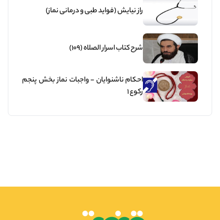
راز نيايش (فوايد طبى و درمانى نماز)
شرح کتاب اسرار الصلاه (109)
احکام ناشنوایان - واجبات نماز بخش پنجم
رکوع 1