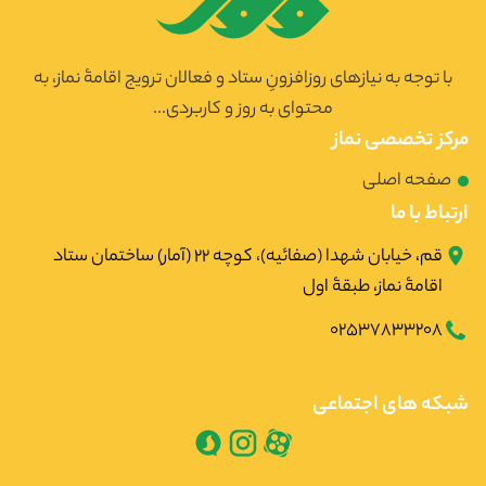
با توجه به نیازهای روزافزونِ ستاد و فعالان ترویج اقامۀ نماز، به
محتوای به روز و کاربردی...
مرکز تخصصی نماز
صفحه اصلی
ارتباط با ما
قم، خیابان شهدا (صفائیه)، کوچه ۲۲ (آمار) ساختمان ستاد
اقامۀ نماز، طبقۀ اول
02537833208
شبکه های اجتماعی