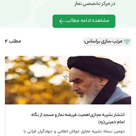
در مرکز تخصصی نماز
در مرکز تخ
مشاهده ادامه مطالب
مشاهده 
مرتب سازی براساس:
مطلب 4
انتشار نشریه مجازی اهمیت فریضه نماز و مسجد از نگاه
امام خمینی(ره)
دومین ﻧﺴﺨﻪ ﻧﺸﺮﯾﻪ مجازی ﺟﻮﺍﻧﺎﻥ ﺍﻧﻘﻼ‌ﺑﯽ ﻭ ﺟﻬﺎﺩﮔﺮﺍﻥ ﻗﺮﺁﻧﯽ ﺑﺎ