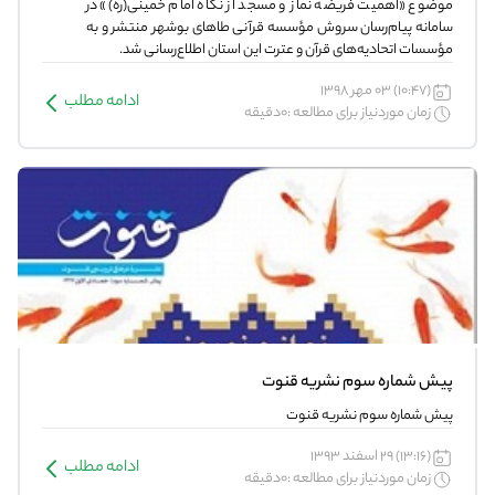
ﻣﻮﺿﻮﻉ «اهمیت فریضه نماز و مسجد از نگاه امام خمینی(ره)» ﺩﺭ
ﺳﺎﻣﺎﻧﻪ ﭘﯿﺎﻡ‌ﺭﺳﺎﻥ سروش ﻣﺆﺳﺴﻪ ﻗﺮﺁﻧﯽ ﻃﺎﻫﺎﯼ ﺑﻮﺷﻬﺮ منتشر و به
ﻣﺆﺳﺴﺎﺕ ﺍﺗﺤﺎﺩﯾﻪ‌ﻫﺎﯼ ﻗﺮﺁﻥ ﻭ ﻋﺘﺮﺕ این استان ﺍﻃﻼ‌ﻉ‌ﺭﺳﺎﻧﯽ ﺷﺪ.
(10:47) 03 مهر 1398
ادامه مطلب
زمان موردنیاز برای مطالعه :0دقیقه
پیش شماره سوم نشریه قنوت
پیش شماره سوم نشریه قنوت
(13:16) 29 اسفند 1393
ادامه مطلب
زمان موردنیاز برای مطالعه :0دقیقه