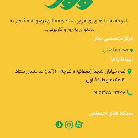
با توجه به نیازهای روزافزونِ ستاد و فعالان ترویج اقامۀ نماز، به
محتوای به روز و کاربردی...
مرکز تخصصی نماز
صفحه اصلی
ارتباط با ما
قم، خیابان شهدا (صفائیه)، کوچه ۲۲ (آمار) ساختمان ستاد
اقامۀ نماز، طبقۀ اول
02537833208
شبکه های اجتماعی