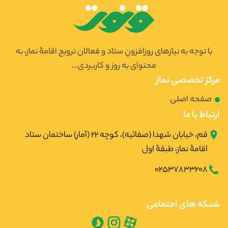
با توجه به نیازهای روزافزونِ ستاد و فعالان ترویج اقامۀ نماز، به
محتوای به روز و کاربردی...
مرکز تخصصی نماز
صفحه اصلی
ارتباط با ما
قم، خیابان شهدا (صفائیه)، کوچه ۲۲ (آمار) ساختمان ستاد
اقامۀ نماز، طبقۀ اول
02537833208
شبکه های اجتماعی