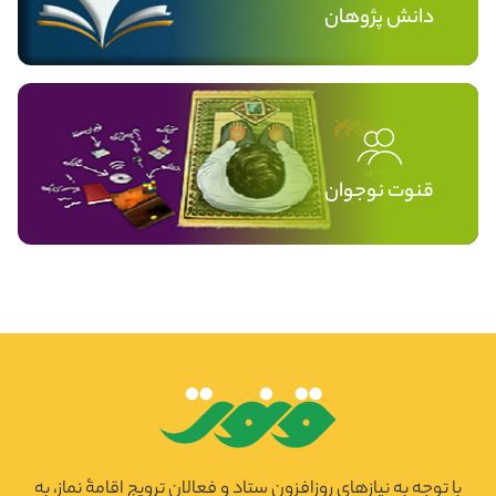
دانش پژوهان
قنوت نوجوان
با توجه به نیازهای روزافزونِ ستاد و فعالان ترویج اقامۀ نماز، به