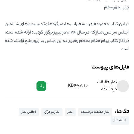
چاپ: مهر – قم
در این کتاب مجموعه ای از سخنرانی ها، میزگردها وکمیسیون های ششمین
اجلاس سراسری نماز که در سال 1374 در تبریز برگزار گردیده ارائه شده است،
در آغاز کتاب پیام مقام معظم رهبری به این اجلاس به زیور طبع آراسته شده
است.
فایل‌های پیوست
نماز حقيقت
477.60 KB
درخشنده
تگ ها :
نماز حقيقت درخشنده
نماز
نماز در قرآن
اجلاس نماز
اقامه نماز