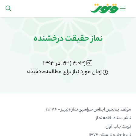
نماز حقيقت درخشنده
(13:03) 23 آذر 1393
زمان مورد نیاز برای مطالعه:0دقیقه
مؤلف: پنجمين اجلاس سراسري نماز «تبريز - 1374»
ناشر: ستاد اقامه نماز
نوبت چاپ: اول
تاريخ چاپ: تابستان 1376