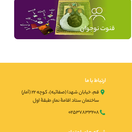
قنوت نوجوان
ارتباط با ما
قم، خیابان شهدا (صفائیه)، کوچه ۲۲ (آمار)
ساختمان ستاد اقامۀ نماز، طبقۀ اول
02537833208