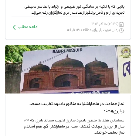
بنایی که با تکیه بر سادگی، نور طبیعی و ارتباط با عناصر محیطی،
تجربه‌ای آرام و تأمل‌برانگیز از عبادت را برای نمازگزاران رقم می‌زند.
(09:46) 18 آذر 1404
ادامه مطلب
زمان موردنیاز برای مطالعه :2دقیقه
نماز جماعت در ماهاراشترا به منظور یادبود تخریب مسجد
«بابری» هند
مسلمانان هند به منظور یادبود سالروز تخریب مسجد بابری که ۳۳
سال از این روز دردناک گذشته است، در ماهاراشترا گرد هم آمدند و
نماز جماعت خواندند.