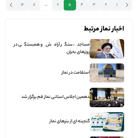
12
11
...
6
5
4
3
2
1
اخبار نماز مرتبط
مساجد، سنگر آرامش و همبستگی در
روزهای بحران
استقامت در نماز
دهمین اجلاس استانی نماز قم برگزار شد
گنجینه ای از بنرهای نماز