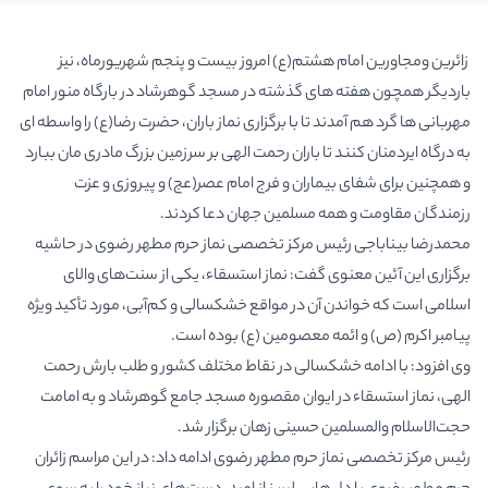
زائرین ومجاورین امام هشتم(ع) امروز بیست و پنجم شهریورماه، نیز
باردیگر همچون هفته های گذشته در مسجد گوهرشاد در بارگاه منور امام
مهربانی ها گرد هم آمدند تا با برگزاری نماز باران، حضرت رضا(ع) را واسطه ای
به درگاه ایردمنان کنند تا باران رحمت الهی بر سرزمین بزرگ مادری مان ببارد
و همچنین برای شفای بیماران و فرج امام عصر(عج) و پیروزی و عزت
رزمندگان مقاومت و همه مسلمین جهان دعا کردند.
محمدرضا بیناباجی رئیس مرکز تخصصی نماز حرم مطهر رضوی در حاشیه
برگزاری این آئین معنوی گفت: نماز استسقاء، یکی از سنت‌های والای
اسلامی است که خواندن آن در مواقع خشکسالی و کم‌آبی، مورد تأکید ویژه
پیامبر اکرم (ص) و ائمه معصومین (ع) بوده است.
وی افزود: با ادامه خشکسالی در نقاط مختلف کشور و طلب بارش رحمت
الهی، نماز استسقاء در ایوان مقصوره مسجد جامع گوهرشاد و به امامت
حجت‌الاسلام والمسلمین حسینی زهان برگزار شد.
رئیس مرکز تخصصی نماز حرم مطهر رضوی ادامه داد: در این مراسم زائران