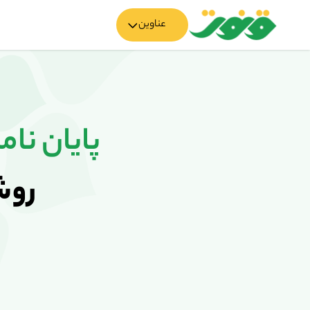
عناوین
پایان نام
روش