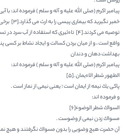
روشن است .
پيامبر اكرم (صلى الله عليه و آله و سلم ) فرموده اند: ب
خمير نگيريد كه بيمارى پيسى را به ارث مى گذارد.
[3]
برخى ا
توصيه مى كردند.
[4]
تاءثيرى كه استفاده از آب سرد در تس
واقع است ، و از ميان بردن كسالت و ايجاد نشاط بر كسى پن
بهداشت دهان و دندان
پيامبر اكرم (صلى الله عليه و آله و سلم ) فرموده اند:
الطهور شطر الاءيمان .
[5]
پاكى يك نيمه از ايمان است ؛ يعنى نيمى از نماز است .
و فرموده اند:
السواك شطر الوضوء
[6]
مسواك زدن نيمى از وضوست .
آن حضرت هيچ وضويى را بدون مسواك نگرفتند و هيچ نمازى