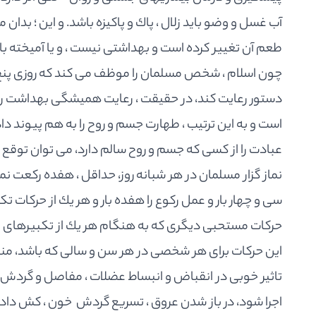
آب غسل و وضو بايد زلال ، پاك و پاكيزه باشد. و اين ؛ بدان
طعم آن تغيير كرده است و بهداشتى نيست ، و يا آميخته با 
چون اسلام ، شخص مسلمان را موظف مى كند كه روزى پنج نوب
دستور رعايت كند، در حقيقت ، رعايت هميشگى بهداشت را و
است و به اين ترتيب ، طهارت جسم و روح را به هم پيوند د
عبادت را از كسى كه جسم و روح سالم دارد، مى توان توقع 
نماز گزار مسلمان در هر شبانه روز، حداقل ، هفده ركعت نما
سى و چهار بار و عمل ركوع را هفده بار و هر يك از حركات تكب
حركات مستحبى ديگرى كه به هنگام هر يك از تكبيرهاى م
اين حركات براى هر شخصى در هر سن و سالى كه باشد، مناسب
تاثير خوبى در انقباض و انبساط عضلات ، مفاصل و گردش خو
اجرا شود، در باز شدن عروق ، تسريع گردش ‍ خون ، كش داد