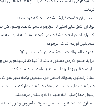
اگر مردم مى دانستند كه مسواك زدن چه فايده هايى دارد،
كردند.
و نيز از آن حضرت گزارش شده است كه فرمودند:
لولا ان اشق على امتى لاءمرتهم بالسواك عند وضوء كل صلاة
اگر براى امتم ايجاد مشقت نمى كردم ، هر آينه آنان را به م
همچنين آورده اند كه فرمود:
اءمرت بالسواك حتى خشيت ان يكتب على .
[11]
مرا به مسواك زدن دستور دادند تا آنجا كه ترسيدم بر من وا
و از صادقين (عليهما السلام ) روايت شده است كه :
صلاة ركعتين بسواك افضل من سبعين ركعة بغير سواك .
]
دو ركعت نماز با مسواك از هفتاد ركعت نماز كه بدون مسوا
رسول خدا (صلى الله عليه و آله و سلم ) فرمودند:
بسيارى مضمضه و استنشاق ، موجب آمرزش و دور كننده 