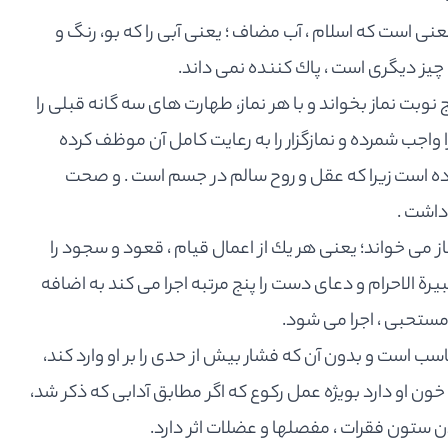
 معنى است كه اسلام ، آب مضاف ؛ يعنى آبى را كه بو، رنگ و
چيز ديگرى است ، پاك كننده نمى داند.
ت نماز بخواند و با هر نماز، طهارت هاى سه گانه قبلى را
اجب شمرده و نمازگزار را به رعايت كامل آن موظف كرده
اده است زيرا كه عقل و روح سالم در جسم است . و صحت
داشت .
ز مى خواند؛ يعنى هر يك از اعمال قيام ، قعود و سجود را
يرة الاحرام و دعاى دست را پنج مرتبه اجرا مى كند به اضافه
ستحبى ، اجرا مى شود.
 است و بدون آن كه فشار بيش از حدى را بر او وارد كند،
ن او دارد بويژه عمل ركوع كه اگر مطابق آدابى كه ذكر شد،
ن ستون فقرات ، مفصلها و عضلات اثر دارد.