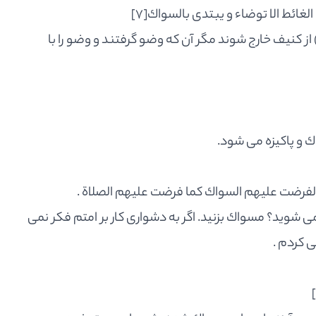
 الغائط الا توضاء و يبتدى بالسواك
[7]
 از كنيف خارج شوند مگر آن كه وضو گرفتند و وضو را با
ك و پاكيزه مى شود.
ى لفرضت عليهم السواك كما فرضت عليهم الصلاة .
ى شويد؟ مسواك بزنيد. اگر به دشوارى كار بر امتم فكر نمى
ى كردم .