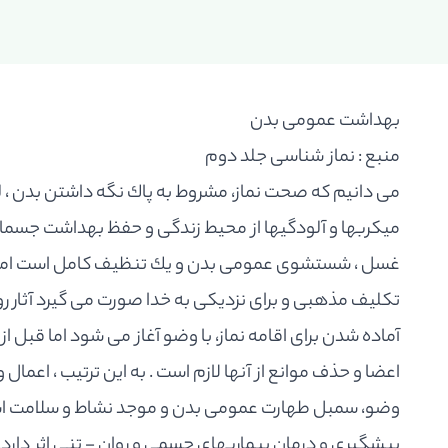
بهداشت عمومى بدن
منبع : نماز شناسى جلد دوم
مى دانيم كه صحت نماز، مشروط به پاك نگه داشتن بدن ، ل
ميكربها و آلودگيها از محيط زندگى و حفظ بهداشت جسما
غسل ، شستشوى عمومى بدن و يك تنظيف كامل است اما ت
تكليف مذهبى و براى نزديكى به خدا صورت مى گيرد آثار ر
آماده شدن براى اقامه نماز، با وضو آغاز مى شود اما قبل 
اعضا و حذف موانع از آنها لازم است . به اين ترتيب ، اعمال
وضو، سمبل طهارت عمومى بدن و موجد نشاط و سلامت است 
پيشگيرى و درمان بيماريهاى جسمى و روان - تنى اثر دارد.