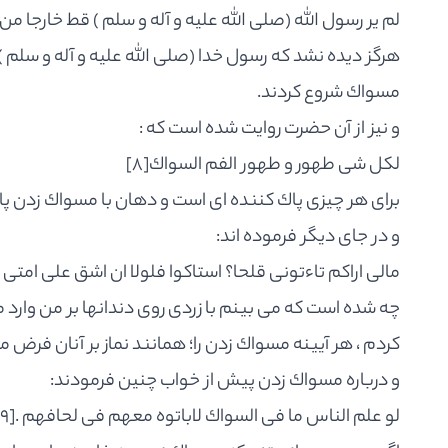
لم ير رسول الله (صلى الله عليه و آله و سلم ) قط خارجا من
هرگز ديده نشد كه رسول خدا (صلى الله عليه و آله و سلم )
مسواك شروع كردند.
و نيز از آن حضرت روايت شده است كه :
لكل شى طهور و طهور الفم السواك
[8]
براى هر چيزى پاك كننده اى است و دهان با مسواك زدن پا
و در جاى ديگر فرموده اند:
مالى اراكم تاءتونى قلحا؟ استاكوا فلولا ان اشق على امت
چه شده است كه مى بينم با زردى روى دندانها بر من وارد م
كردم ، هر آيينه مسواك زدن را؛ همانند نماز بر آنان فرض م
و درباره مسواك زدن پيش از خواب چنين فرمودند:
لو علم الناس ما فى السواك لاباتوه معهم فى لحافهم .
[9]