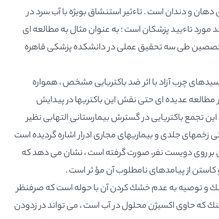
هان و دندان است . تاءثير استنشاق بويژه با آب سرد در
 مورد تاءييد پزشكان است ؛ به عنوان مثال به مطالعه اى
متخصصين طى سه تحقيق عملى در دانشكده پزشكى قاهره
اسيدهاى چرب آزاد با اثر ضد باكتريايى مشخص ، همواره
ر مطالعه عديده اى حتى نقش اين باكتريها در پيدايش ‍
ين تجمع باكتريايى در گسترش بيمارستانى التهابى نظير
تى زخمهاى جلدى و بيماريهاى مجارى ادرار اشاره گرديده است
ن بر روى دويست نفر، صورت گرفته است ، نشان مى دهد كه
 كاستن از پيامدهاى نامطلوب آن مؤ ثر است .
 و توصيه به عدم خشك كردن آن با حوله است كه صرفنظر
 خنك كه حاوى اكسيژن محلول در آب است ، مى تواند در زدودن