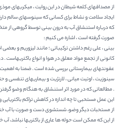
از مصداقهاى كلمه شيطان در اين روايت ، ميكربهاى موذى د
ايجاد سلامت و نشاط براى كسانى كه سينوسهاى سالم دارند
كه درباره استنشاق آب به درون بينى توسط گروهى از 
صورت گرفته است ، اشاره مى كنيم :
بينى ، على رغم داشتن تركيباتى ؛ مانند ليزوريم و بعضى 
كانونى از تجمع مواد معلق در هوا و انواع باكتريهاست . د
عفونتهاى بيمارستانى بررسى شده است . ضمنا به اهميت ا
سينوزيت ، اوتيت ميانى ، لارنژيت و بيماريهاى تنفسى و ح
. مطالعاتى كه در مورد اثر استنشاق به هنگام وضو گرفت
اين عمل مستحبى تا چه اندازه در كاهش تراكم باكتريايى و
از مستحبات ديگر وضو، شستشوى دست و صورت با آب خنك
از اين كه ممكن است حوله ها عارى از باكتريها نباشد، آب