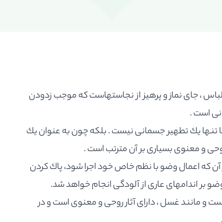
باس ، جاى نماز و پرهيز از نجاستهاست كه موجب زدودن
نى است .
نها يك تطهير جسمانى نيست . بلكه چون به عنوان يك
وحى و معنوى بسيارى بر آن مترتب است .
از آن كه اعمال وضو با نظم خاص خود اجرا شود، پاك كردن
 وضو بر اندامهاى عارى از آلودگى انجام خواهد شد.
و مانند غسل ، داراى آثار روحى و معنوى است و در