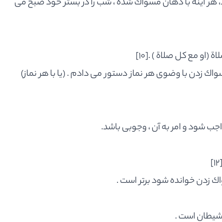
 هر آينه با دهان مسواك شده ، شب را در بستر خود صبح مى
 (او مع كل صلاة ) .
[10]
سواك زدن با وضوى هر نماز دستور مى دادم . (يا با هر نماز)
جب شود و امر به آن ، وجوبى باشد.
[12
ك زدن خوانده شود برتر است .
شيطان است .