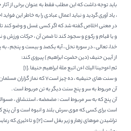
بايد توجه داشت كه اين مطلب فقط به عنوان برخى از آثار 
، ياد آورى گرديد و نبايد اعمال عبادى را به خاطر اين فوايد
در معنى اخلاص گفته شد كه اگر كسى غسل و وضو كند تا د
و يا قيام و ركوع و سجود كند تا ضمن آن ، حركات ورزش و نر
خدا، تعالى ، در سوره نحل ، آيه يكصد و بيست و پنجم ، به 
از آيين حنيف (دين حضرت ابراهيم ) پيروى كند:
ثم اءوحينا اليك اءن اتبع ملة ابراهيم حنيفا .
[1]
و سنت هاى حنيفيه ، ده چيز است7
آن مربوط به سر و پنج سنت ديگر به تن مربوط است .
آن پنج كه به سر مربوط است : مضمضه ، استنشاق ، مسواك ز
است براى كسى كه موى سرش بلند و انبوه است و آن پنج كه 
تراشيدن موهاى زهار و زير بغل است
[2]
و تاءثيرى كه رعاي