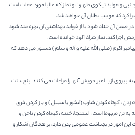
جانبى و فوايد نيكوى طهارت و نماز كه غالبا مورد غفلت است
 اجرا كرد كه موجب بطلان آن خواهد شد.
ر ضمن آن خنك شود يا از فوايد بهداشتى آن بهره مند شود
مش اجرا كند، نماز شرك آلود خوانده است .
پيامبر اكرم (صلى الله عليه و آله و سلم ) دستور مى دهد كه
 كه نماز گزاران مسلمان به پيروى از پيامبر خويش آنها را مراعات مى كنند. پنج سنت
دن ، كوتاه كردن شارب (آبخور يا سبيل ) و باز كردن فرق
به تن مربوط است ، استنجا، ختنه ، كوتاه كردن ناخن و
ت اين امور در بهداشت عمومى بدن دارد، بر همگان آشكار و