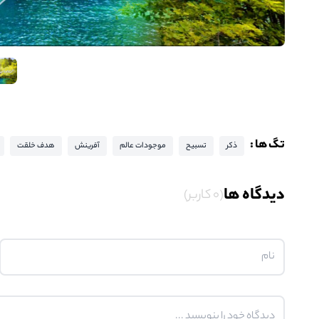
تگ ها :
ذکر
تسبیح
موجودات عالم
آفرینش
هدف خلقت
دیدگاه ها
(0 کاربر)