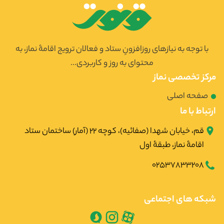
با توجه به نیازهای روزافزونِ ستاد و فعالان ترویج اقامۀ نماز، به
محتوای به روز و کاربردی...
مرکز تخصصی نماز
صفحه اصلی
ارتباط با ما
قم، خیابان شهدا (صفائیه)، کوچه ۲۲ (آمار) ساختمان ستاد
اقامۀ نماز، طبقۀ اول
02537833208
شبکه های اجتماعی