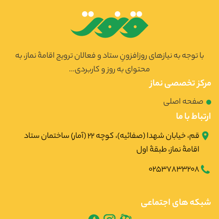
با توجه به نیازهای روزافزونِ ستاد و فعالان ترویج اقامۀ نماز، به
محتوای به روز و کاربردی...
مرکز تخصصی نماز
صفحه اصلی
ارتباط با ما
قم، خیابان شهدا (صفائیه)، کوچه ۲۲ (آمار) ساختمان ستاد
اقامۀ نماز، طبقۀ اول
02537833208
شبکه های اجتماعی