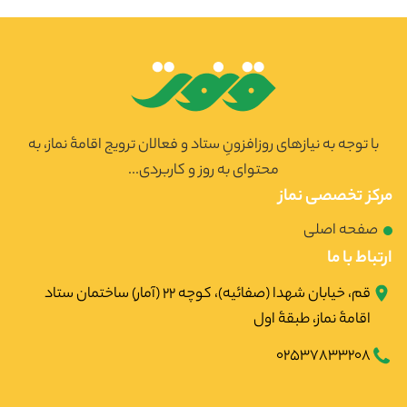
با توجه به نیازهای روزافزونِ ستاد و فعالان ترویج اقامۀ نماز، به
محتوای به روز و کاربردی...
مرکز تخصصی نماز
صفحه اصلی
ارتباط با ما
قم، خیابان شهدا (صفائیه)، کوچه ۲۲ (آمار) ساختمان ستاد
اقامۀ نماز، طبقۀ اول
02537833208