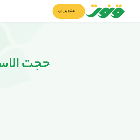
عناوین
حجت الاسل