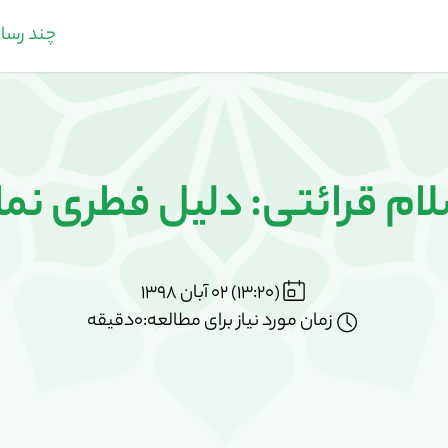
چند رسان
ام قرائتی: دلیل فطری نما
(13:20) 02 آبان 1398
زمان مورد نیاز برای مطالعه:0دقیقه