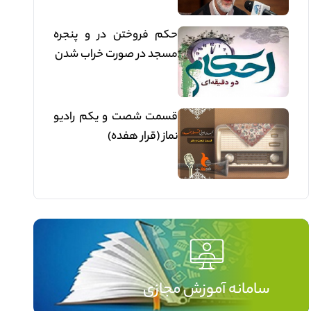
حکم فروختن در و پنجره
مسجد در صورت خراب شدن
قسمت شصت و یکم رادیو
نماز (قرار هفده)
سامانه آموزش مجازی