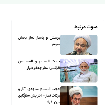
صوت مرتبط
پرسش و پاسخ نماز بخش
سوم
حجت الاسلام و المسلمین
قرائتی؛ نماز جعفر طیار
حجت الاسلام ساجدی؛ آثار و
برکات نماز - افزایش سازگاری
بین افراد