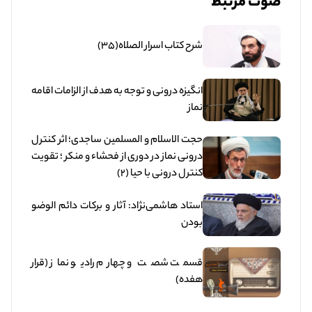
صوت مرتبط
شرح کتاب اسرار الصلاه(35)
انگیزه درونی و توجه به هدف از الزامات اقامه
نماز
حجت الاسلام و المسلمین ساجدی؛ اثر کنترل
درونی نماز در دوری از فحشاء و منکر ؛ تقویت
کنترل درونی با حیا (2)
استاد هاشمی‌نژاد: آثار و برکات دائم الوضو
بودن
قسمت شصت و چهارم رادیو نماز (قرار
هفده)