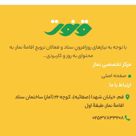
با توجه به نیازهای روزافزونِ ستاد و فعالان ترویج اقامۀ نماز، به
محتوای به روز و کاربردی...
مرکز تخصصی نماز
صفحه اصلی
ارتباط با ما
قم، خیابان شهدا (صفائیه)، کوچه ۲۲ (آمار) ساختمان ستاد
اقامۀ نماز، طبقۀ اول
02537833208