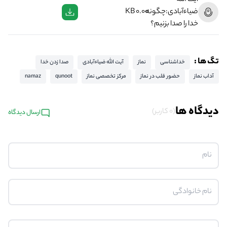
آیت الله
ضیاءآبادی:چگونه
0.00 KB
خدا را صدا بزنیم؟
تگ ها :
خداشناسی
نماز
آیت الله ضیاءآبادی
صدا زدن خدا
آداب نماز
حضور قلب در نماز
مرکز تخصصی نماز
qunoot
namaz
دیدگاه ها
(0 کاربر)
ارسال دیدگاه