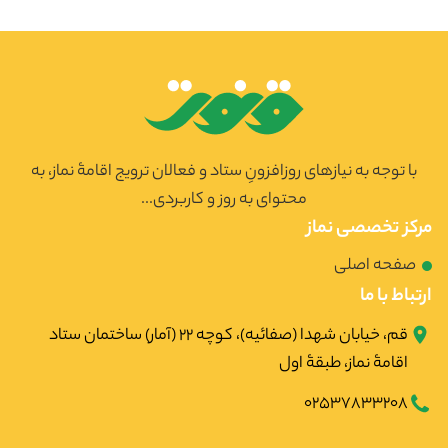
با توجه به نیازهای روزافزونِ ستاد و فعالان ترویج اقامۀ نماز، به
محتوای به روز و کاربردی...
مرکز تخصصی نماز
صفحه اصلی
ارتباط با ما
قم، خیابان شهدا (صفائیه)، کوچه ۲۲ (آمار) ساختمان ستاد
اقامۀ نماز، طبقۀ اول
02537833208