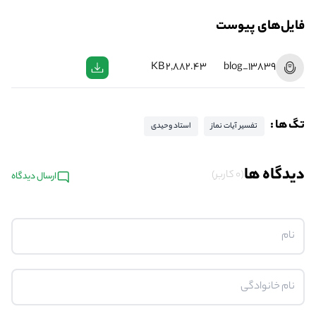
فایل‌های پیوست
2,882.43 KB
blog_13839
تگ ها :
تفسیر آیات نماز
استاد وحیدی
دیدگاه ها
(0 کاربر)
ارسال دیدگاه