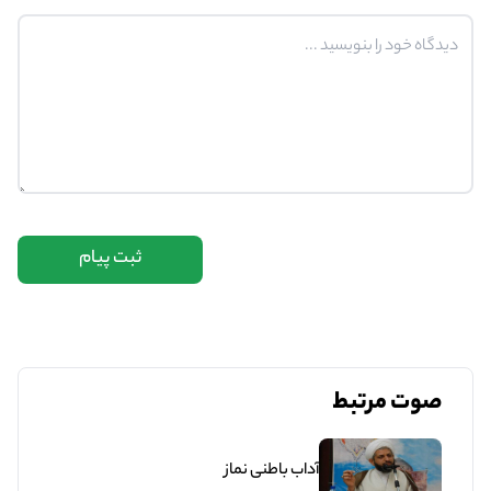
ثبت پیام
صوت مرتبط
آداب باطنی نماز