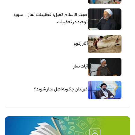
حجت الاسلام کفیل؛ تعقیبات نماز - سوره
توحید در تعقیبات
آثار رکوع
آیات نماز
فرزندان چگونه اهل نماز شوند؟