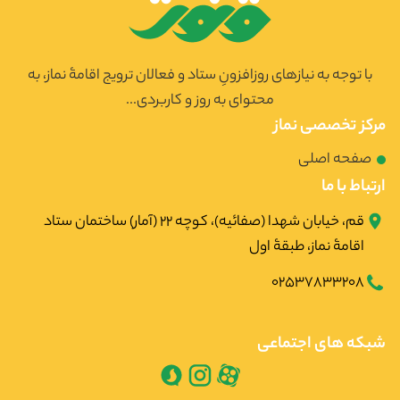
با توجه به نیازهای روزافزونِ ستاد و فعالان ترویج اقامۀ نماز، به
محتوای به روز و کاربردی...
مرکز تخصصی نماز
صفحه اصلی
ارتباط با ما
قم، خیابان شهدا (صفائیه)، کوچه ۲۲ (آمار) ساختمان ستاد
اقامۀ نماز، طبقۀ اول
02537833208
شبکه های اجتماعی