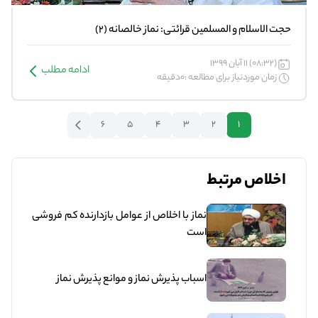
حجت الاسلام و المسلمین قرائتی: نماز خالصانه (2)
(08:32) 11 آبان 1399
ادامه مطلب
زمان موردنیاز برای مطالعه :0دقیقه
6
5
4
3
2
1
اخلاص مرتبط
نماز با اخلاص از عوامل بازدارنده کم فروشی
است
اسباب پذيرش نماز و موانع پذيرش نماز