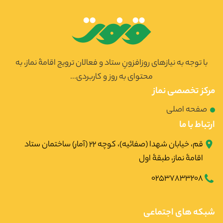
با توجه به نیازهای روزافزونِ ستاد و فعالان ترویج اقامۀ نماز، به
محتوای به روز و کاربردی...
مرکز تخصصی نماز
صفحه اصلی
ارتباط با ما
قم، خیابان شهدا (صفائیه)، کوچه ۲۲ (آمار) ساختمان ستاد
اقامۀ نماز، طبقۀ اول
02537833208
شبکه های اجتماعی