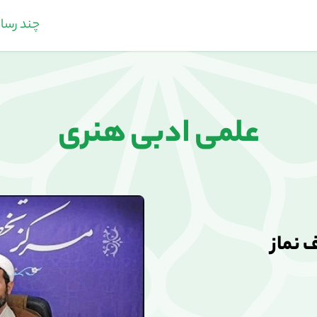
چند رسان
علمی ادبی هنری
 نماز