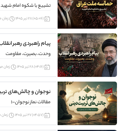
تشییع با شکوه امام شهید
(05:06) 28 تیر 1405
زمان مور
پیام راهبردی رهبر انقلاب
وحدت، بصیرت، مقاومت
(04:16) 28 تیر 1405
زمان مورد
نوجوان و چالش‌های ترب
مقالات نماز نوجوان-1
(04:57) 27 تیر 1405
زمان مو