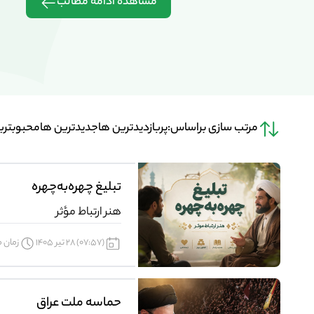
مشاهده ادامه مطالب
مرتب سازی براساس:
پربازدیدترین ها
جدیدترین ها
محبوبتری
تبلیغ چهره‌به‌چهره
هنر ارتباط مؤثر
(07:57) 28 تیر 1405
زمان مو
حماسه ملت عراق