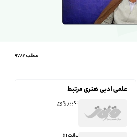
مشاهده ادامه مطالب
مطلب 9782
علمی ادبی هنری مرتبط
تکبیر رکوع
برائت (1)