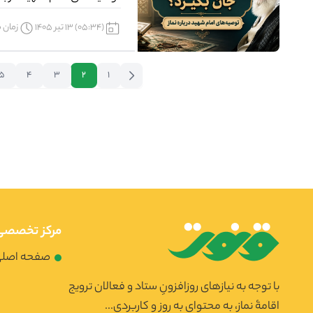
(05:34) 13 تیر 1405
زمان مو
5
4
3
2
1
مرکز تخصصی 
صفحه اصل
با توجه به نیازهای روزافزونِ ستاد و فعالان ترویج
اقامۀ نماز، به محتوای به روز و کاربردی...