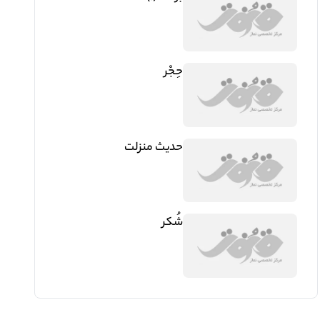
حِجْر
حدیث منزلت
شُکر