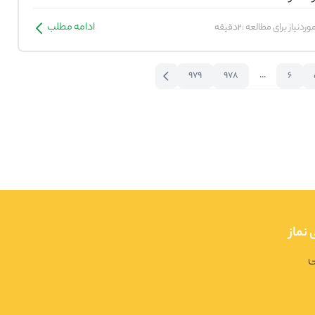
ادامه مطلب
ردنیاز برای مطالعه :2دقیقه
979
978
...
6
نماز
ی