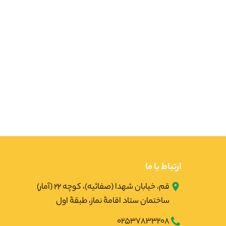
ارتباط با ما
قم، خیابان شهدا (صفائیه)، کوچه ۲۲ (آمار)
ساختمان ستاد اقامۀ نماز، طبقۀ اول
02537833208