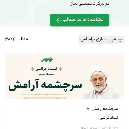
در مرکز تخصصی نماز
در مرکز تخ
مشاهده ادامه مطالب
مشاهده 
مرتب سازی براساس:
مطلب 3804
سرچشمه آرامش-5
استاد قرائتی
(07:34) 10 مرداد 1405