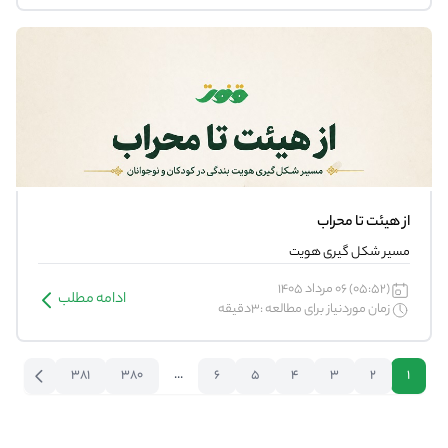
از هیئت تا محراب
مسیر شکل گیری هویت
(05:52) 06 مرداد 1405
ادامه مطلب
زمان موردنیاز برای مطالعه :3دقیقه
381
380
...
6
5
4
3
2
1