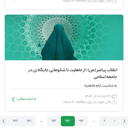
زمان موردنیاز برای مطالعه :2دقیقه
انقلاب پیامبر (ص) ؛ از جاهلیت تا شکوفایی جایگاه زن در
جامعه اسلامی
به مناسبت ایام فاطمیه
(05:46) 01 آذر 1404
ادامه مطلب
زمان موردنیاز برای مطالعه :2دقیقه
922
921
...
914
913
912
...
2
1