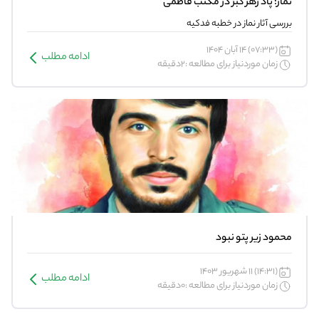
نماز؛ پاد زهر کبر در مکتب فاطمی
بررسی آثار نماز در خطبه فدکیه
(07:33) 14 آبان 1404
ادامه مطلب
زمان موردنیاز برای مطالعه :2دقیقه
محمود زیر پتو نبود
(14:31) 11 شهریور 1403
ادامه مطلب
زمان موردنیاز برای مطالعه :0دقیقه