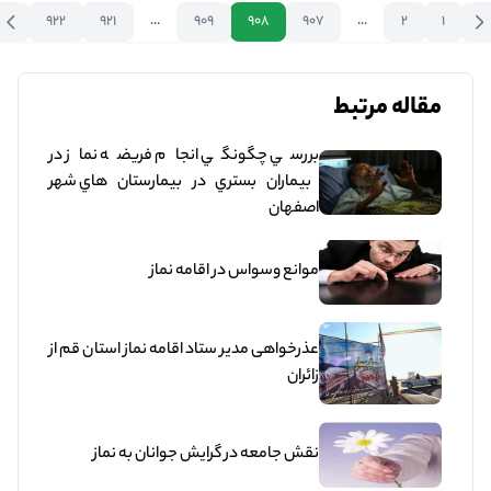
922
921
...
909
908
907
...
2
1
مقاله مرتبط
بررسي چگونگي انجام فريضه نماز در
بيماران بستري در بيمارستان هاي شهر
اصفهان
موانع وسواس در اقامه نماز
عذرخواهی مدیر ستاد اقامه نماز استان قم از
زائران
نقش جامعه در گرایش جوانان به نماز